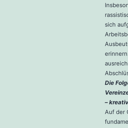
Insbeson
rassisti
sich auf
Arbeitsb
Ausbeutu
erinnern
ausreic
Abschlüs
Die Folg
Vereinz
– kreat
Auf der 
fundamen