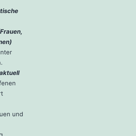
stische
(Frauen,
nen)
unter
.
aktuell
ffenen
rt
auen und
g