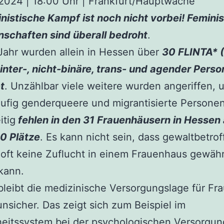
2024 | 18:00 Uhr | Frankfurt/Hauptwache
nistische Kampf ist noch nicht vorbei! Femini
nschaften sind überall bedroht
.
Jahr wurden allein in Hessen über
30 FLINTA* 
inter-, nicht-binäre, trans- und agender Perso
t
. Unzählbar viele weitere wurden angeriffen, 
ufig genderqueere und migrantisierte Personen
itig
fehlen in den 31 Frauenhäusern in Hessen 
0 Plätze
. Es kann nicht sein, dass gewaltbetro
oft keine Zuflucht in einem Frauenhaus gewäh
kann.
leibt die medizinische Versorgungslage für Fr
nsicher. Das zeigt sich zum Beispiel im
eitssystem bei der psychologischen Versorgun