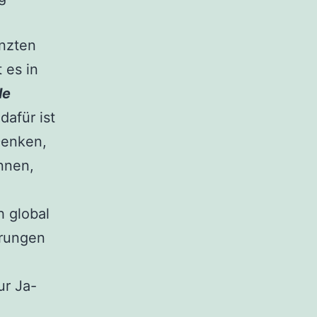
enzten
 es in
le
dafür ist
Denken,
nnen,
h global
erungen
ur Ja-